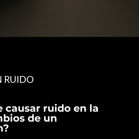
N RUIDO
 causar ruido en la
mbios de un
n?