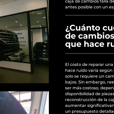
caja de cambios falla d
antes posible con un esp
¿Cuánto cue
de cambios
que hace r
El costo de reparar un
hace ruido varía según l
solo se requiere un cam
bajos. Sin embargo, r
ser más costoso, depend
disponibilidad de pieza
reconstrucción de la ca
aumentar significativa
un presupuesto detallad