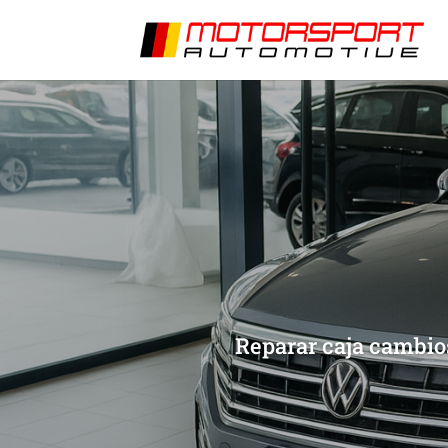
[/et_pb_slide]
[/et_pb_slide]
Reparar caja cambios